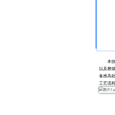
本
以及磨
备推高
工艺流