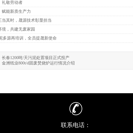
，礼敬劳动者
城，赋能新质生产力
造正当其时，晟源技术彰显担当
美环境，共建无废家园
|污泥多源再培训，全员提晟新使命
：
长春1200吨/天污泥处置项目正式投产
：
金洲纸业800t/d固废焚烧炉运行情况介绍
联系电话：