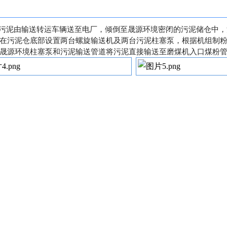
污泥由输送转运车辆送至电厂，倾倒至晟源环境密闭的污泥储仓中，
在污泥仓底部设置两台螺旋输送机及两台污泥柱塞泵，根据机组制
晟源环境
柱塞泵
和污泥输送管道将污泥直接输送至磨煤机入口煤粉