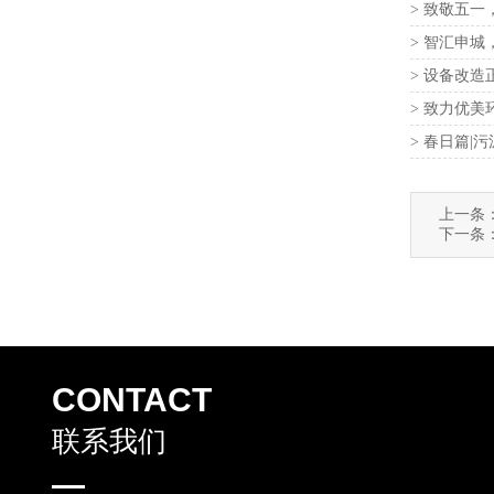
> 致敬五一
> 智汇申
> 设备改
> 致力优
> 春日篇
上一条
下一条
CONTACT
联系我们