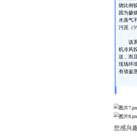
烧比例
因为掺
水蒸气
污泥（
该
机冷风
送，而
现场环
有借鉴
您感兴