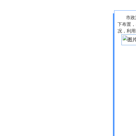
市政
下布置，
况，利用