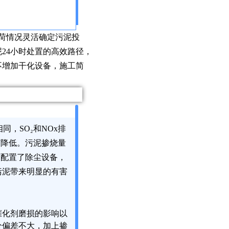
荷情况灵活确定污泥投
24小时处置的高效路径，
不增加干化设备，施工简
同，SO
₂
和NOx排
有降低。污泥掺烧量
厂配置了除尘设备，
污泥带来明显的有害
催化剂磨损的影响以
分偏差不大，加上掺