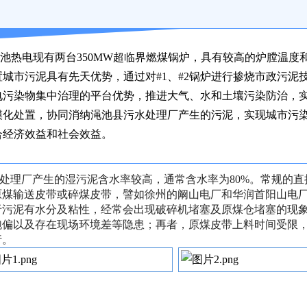
热电现有两台350MW超临界燃煤锅炉，具有较高的炉膛温度
置城市污泥具有先天优势，通过对#1、#2锅炉进行掺
烧市政污泥
电污染物集中治理的平台优势，推进大气、水和土壤污染防治，
模
化处置，协同消纳渑池县污水处理厂产生的污泥，实现城市污
合经济效益和社会效益。
处理厂产生的湿污泥含水率较高，通常含水率为80%。常规的
原煤输送皮带或碎煤皮带，譬如徐州的阚山电厂和华润首阳山电
于污泥有水分及粘性，经常会出现破碎机堵塞及原煤仓堵塞的现
跑偏以及存在现场环境差等隐患；再者，原煤皮带上料时间受限，
行
。