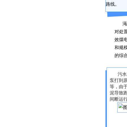
路线。
渑池
对
处
效煤
和规
的综
污水
泵打到
等，由
泥导致
间断运