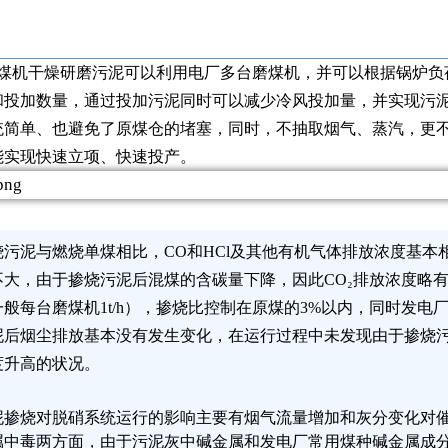
机干燥研磨污泥可以利用电厂多台磨煤机，并可以根据锅炉负
和投加数量，通过投加污泥同时可以减少冷风投加量，并实现污泥
统简单、也避免了原煤仓的堵塞，同时，不抽取烟气、蒸汽，更
能实现快速立项、快速投产。
烧污泥与燃烧单煤相比，CO和HCl及其他有机气体排放浓度基本相
不大，由于掺烧污泥后混煤的含碳量下降，因此CO
₂
排放浓度略
般每台磨煤机1t/h），掺烧比控制在原煤的3%以内，同时发电
泥后烟尘排放基本没有发生变化，在运行过程中未发现由于掺烧
度升高的状况。
泥掺烧对脱硝系统运行的影响主要有烟气流量增加和灰分变化对
属中毒两方面，由于污泥灰中碱金属和发电厂常用煤种碱金属成