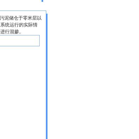
污泥储仓于零米层以
粉系统运行的实际情
管进行混掺。