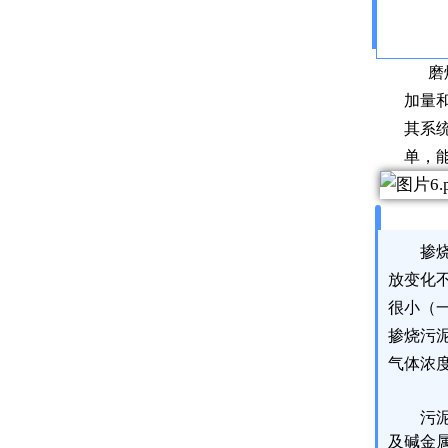
磨煤
加量
其系
单，
掺
放变化
很小（一
掺烧污
气体浓
污
及碱金